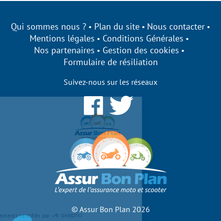
Qui sommes nous ?
Plan du site
Nous contacter
Mentions légales
Conditions Générales
Nos partenaires
Gestion des cookies
Formulaire de résiliation
Suivez-nous sur les réseaux
Assurbonplan s'engage à être
transparent sur ses cookies !
Nous utilisons des cookies qui nous
permettent d’établir des statistiques,
d’améliorer nos performances et de personnaliser votre
expérience utilisateur.
Acceptez-vous de bénéficier des fonctionnalités de notre site
?
Pour modifier vos préférences par la suite, cliquez sur le lien
'Préférences de cookies' situé dans le pied de page.
© Assur Bon Plan 2026
Consentements certifiés par