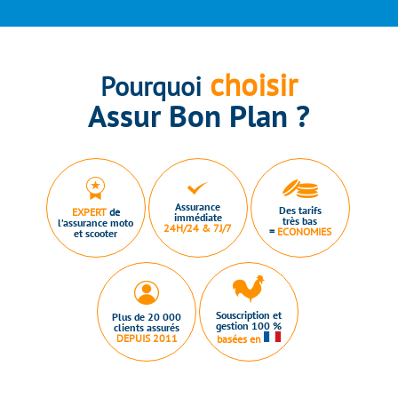
choisir
Pourquoi
Assur Bon Plan ?
Assurance
Des tarifs
EXPERT
de
immédiate
très bas
l’assurance moto
24H/24 & 7J/7
=
ECONOMIES
et scooter
Souscription et
Plus de 20 000
gestion 100 %
clients assurés
DEPUIS 2011
basées en