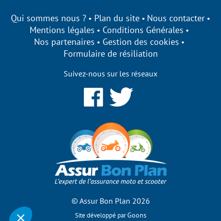
Qui sommes nous ?
Plan du site
Nous contacter
Mentions légales
Conditions Générales
Nos partenaires
Gestion des cookies
Formulaire de résiliation
Suivez-nous sur les réseaux
nplan s'engage à être
ent sur ses cookies !
sons des cookies qui nous permettent d’établir des
es, d’améliorer nos performances et de personnaliser votre
utilisateur.
ous de bénéficier des fonctionnalités de notre site ?
er vos préférences par la suite, cliquez sur le lien
es de cookies' situé dans le pied de page.
© Assur Bon Plan 2026
Consentements certifiés par
Goons
Site développé par