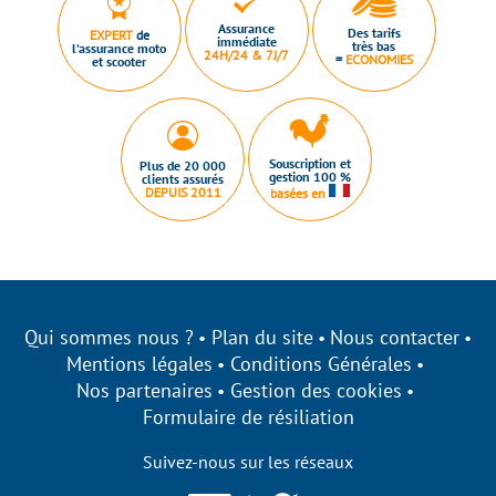
Assurance
Des tarifs
EXPERT
de
immédiate
très bas
l’assurance moto
24H/24 & 7J/7
=
ECONOMIES
et scooter
Souscription et
Plus de 20 000
gestion 100 %
clients assurés
DEPUIS 2011
basées en
Qui sommes nous ?
Plan du site
Nous contacter
Mentions légales
Conditions Générales
Nos partenaires
Gestion des cookies
onplan s'engage à être
Formulaire de résiliation
arent sur ses cookies !
Suivez-nous sur les réseaux
lisons des cookies qui nous permettent d’établir des
ues, d’améliorer nos performances et de personnaliser votre