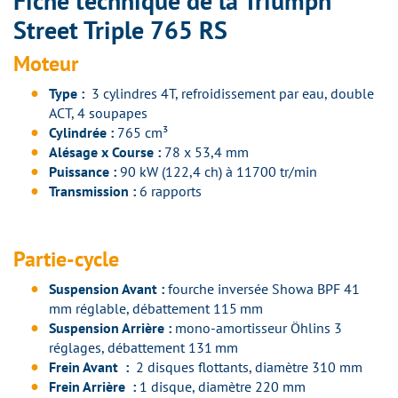
Fiche technique de la Triumph
Street Triple 765 RS
Moteur
Type :
3 cylindres 4T, refroidissement par eau, double
ACT, 4 soupapes
Cylindrée :
765 cm³
Alésage x Course :
78 x 53,4 mm
Puissance :
90 kW (122,4 ch) à 11700 tr/min
Transmission :
6 rapports
Partie-cycle
Suspension Avant :
fourche inversée Showa BPF 41
mm réglable, débattement 115 mm
Suspension Arrière :
mono-amortisseur Öhlins 3
réglages, débattement 131 mm
Frein Avant :
2 disques flottants, diamètre 310 mm
Frein Arrière :
1 disque, diamètre 220 mm