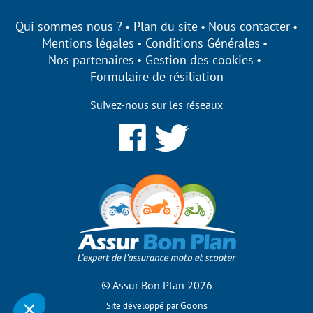
Qui sommes nous ?
Plan du site
Nous contacter
Mentions légales
Conditions Générales
Nos partenaires
Gestion des cookies
Formulaire de résiliation
Suivez-nous sur les réseaux
ssurbonplan s'engage à être
ransparent sur ses cookies !
ous utilisons des cookies qui nous
ermettent d’établir des statistiques,
’améliorer nos performances et de personnaliser votre
xpérience utilisateur.
cceptez-vous de bénéficier des fonctionnalités de notre site
our modifier vos préférences par la suite, cliquez sur le lien
Préférences de cookies' situé dans le pied de page.
© Assur Bon Plan 2026
Consentements certifiés par
Goons
Site développé par