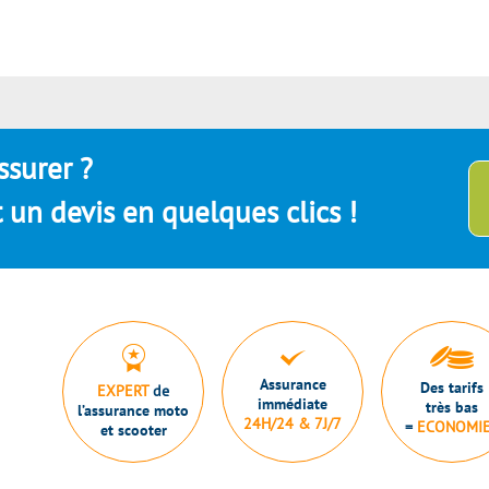
ssurer ?
un devis en quelques clics !
Assurance
Des tarifs
EXPERT
de
immédiate
très bas
l’assurance moto
24H/24 & 7J/7
=
ECONOMI
et scooter