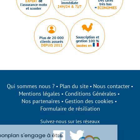
Des tarifs
EXPERT
de
immédiate
très bas
l’assurance moto
24H/24 & 7J/7
=
ECONOMIES
et scooter
Souscription et
Plus de 20 000
gestion 100 %
clients assurés
DEPUIS 2011
basées en
Qui sommes nous ?
Plan du site
Nous contacter
Mentions légales
Conditions Générales
Nos partenaires
Gestion des cookies
Formulaire de résiliation
Suivez-nous sur les réseaux
Assurbonplan s'engage à être