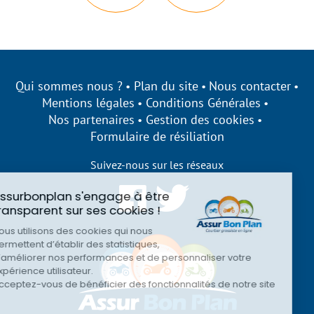
Qui sommes nous ?
Plan du site
Nous contacter
Mentions légales
Conditions Générales
Nos partenaires
Gestion des cookies
Formulaire de résiliation
Suivez-nous sur les réseaux
Assurbonplan s'engage à être
transparent sur ses cookies !
Nous utilisons des cookies qui nous
permettent d’établir des statistiques,
d’améliorer nos performances et de personnaliser votre
expérience utilisateur.
Acceptez-vous de bénéficier des fonctionnalités de notre site
?