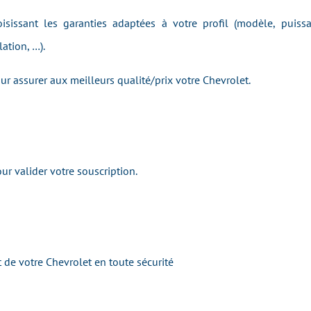
isissant les garanties adaptées à votre profil (modèle, puiss
ation, …).
r assurer aux meilleurs qualité/prix
votre
Chevrolet.
r valider votre souscription.
 de v
otre
Chevrolet
e
n toute sécurité