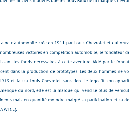
i bien les anciens modèles que les nouveaux
de la marque
Chevro
aine d'automobile crée en 1911 par Louis Chevrolet et qui œuv
 nombreuses victoires en compétition automobile, le fondateur d
ssant les fonds nécessaires à cette aventure. Aidé par le fonda
cent dans la production de prototypes. Les deux hommes ne v
 1913 et laissa Louis Chevrolet sans rien. Le logo fît son appar
mérique du nord, elle est la marque qui vend le plus de véhicule
ntinents mais en quantité moindre malgré sa participation et sa 
IA WTCC).