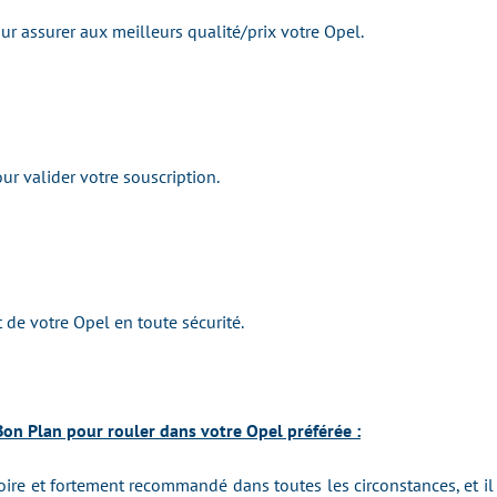
r assurer aux meilleurs qualité/prix
votre
Opel.
r valider votre souscription.
 de v
otre
Opel
e
n toute sécurité.
 Bon Plan pour rouler dans votre Opel préférée :
toire et fortement recommandé dans toutes les circonstances, et il 