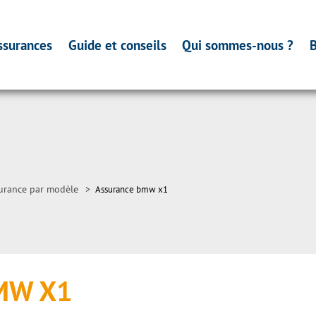
ssurances
Guide et conseils
Qui sommes-nous ?
B
urance par modèle
>
Assurance bmw x1
BMW X1