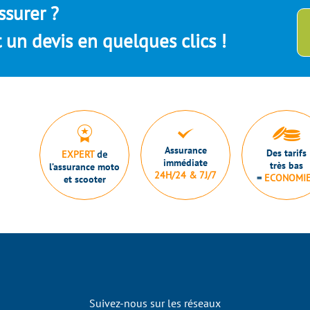
ssurer ?
un devis en quelques clics !
Assurance
Des tarifs
EXPERT
de
immédiate
très bas
l’assurance moto
24H/24 & 7J/7
=
ECONOMI
et scooter
Suivez-nous sur les réseaux