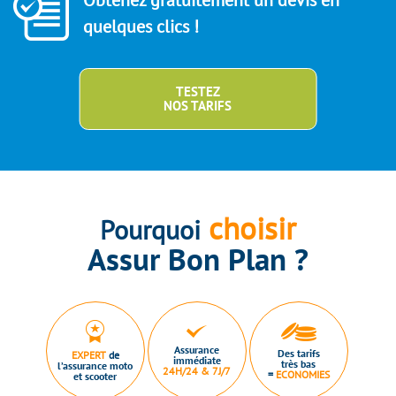
Obtenez gratuitement un devis en
quelques clics !
TESTEZ
NOS TARIFS
choisir
Pourquoi
Assur Bon Plan ?
Assurance
Des tarifs
EXPERT
de
immédiate
très bas
l’assurance moto
24H/24 & 7J/7
=
ECONOMIES
et scooter