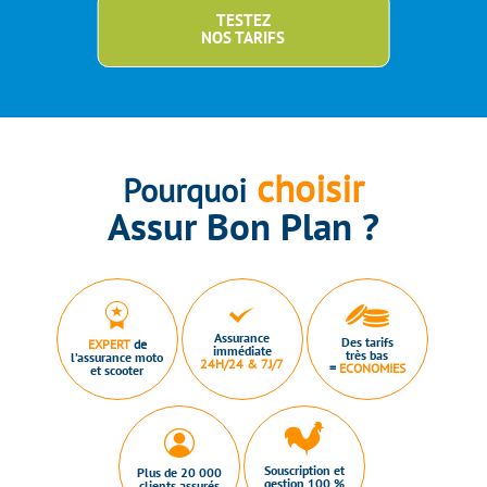
TESTEZ
NOS TARIFS
choisir
Pourquoi
Assur Bon Plan ?
Assurance
Des tarifs
EXPERT
de
immédiate
très bas
l’assurance moto
24H/24 & 7J/7
=
ECONOMIES
et scooter
Souscription et
Plus de 20 000
gestion 100 %
clients assurés