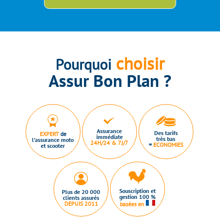
choisir
Pourquoi
Assur Bon Plan ?
Assurance
Des tarifs
EXPERT
de
immédiate
très bas
l’assurance moto
24H/24 & 7J/7
=
ECONOMIES
et scooter
Souscription et
Plus de 20 000
gestion 100 %
clients assurés
DEPUIS 2011
basées en