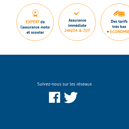
Assurance
Des tarifs
EXPERT
de
immédiate
très bas
l’assurance moto
24H/24 & 7J/7
=
ECONOMI
et scooter
Suivez-nous sur les réseaux