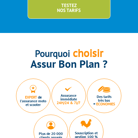
TESTEZ
NOS TARIFS
choisir
Pourquoi
Assur Bon Plan ?
Assurance
Des tarifs
EXPERT
de
immédiate
très bas
l’assurance moto
24H/24 & 7J/7
=
ECONOMIES
et scooter
Souscription et
Plus de 20 000
gestion 100 %
clients assurés