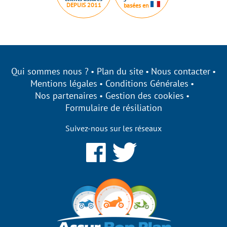
DEPUIS 2011
basées en
Qui sommes nous ?
Plan du site
Nous contacter
Mentions légales
Conditions Générales
Nos partenaires
Gestion des cookies
Formulaire de résiliation
Suivez-nous sur les réseaux
bonplan s'engage à être
parent sur ses cookies !
ilisons des cookies qui nous permettent d’établir des
iques, d’améliorer nos performances et de personnaliser votre
nce utilisateur.
z-vous de bénéficier des fonctionnalités de notre site ?