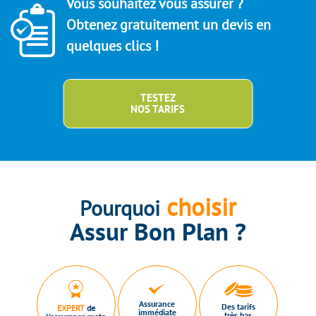
Vous souhaitez vous assurer ?
Obtenez gratuitement un devis en
quelques clics !
TESTEZ
NOS TARIFS
choisir
Pourquoi
Assur Bon Plan ?
Assurance
Des tarifs
EXPERT
de
immédiate
très bas