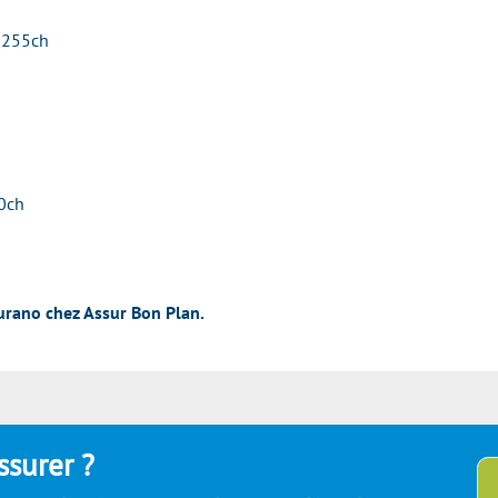
 255ch
0ch
urano chez Assur Bon Plan.
ssurer ?