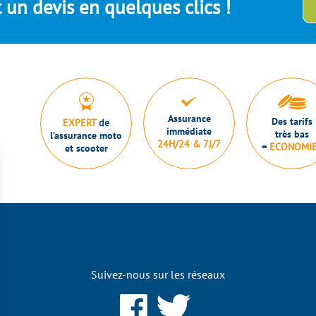
un devis en quelques clics !
Assurance
Des tarifs
EXPERT
de
immédiate
très bas
l’assurance moto
24H/24 & 7J/7
=
ECONOMI
et scooter
Suivez-nous sur les réseaux