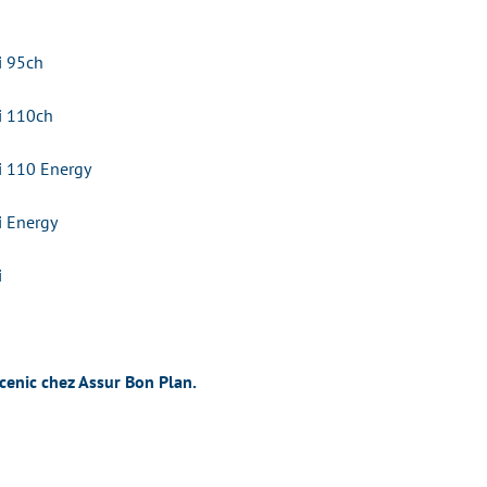
i 95ch
i 110ch
i 110 Energy
i Energy
i
cenic chez Assur Bon Plan.