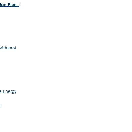
Bon Plan :
oéthanol
e Energy
e