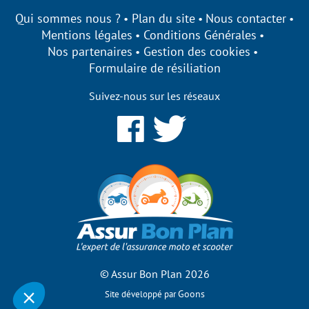
Qui sommes nous ?
Plan du site
Nous contacter
Mentions légales
Conditions Générales
Nos partenaires
Gestion des cookies
Formulaire de résiliation
Suivez-nous sur les réseaux
rbonplan s'engage à être
sparent sur ses cookies !
utilisons des cookies qui nous permettent d’établir des
stiques, d’améliorer nos performances et de personnaliser votre
ence utilisateur.
tez-vous de bénéficier des fonctionnalités de notre site ?
odifier vos préférences par la suite, cliquez sur le lien
érences de cookies' situé dans le pied de page.
© Assur Bon Plan 2026
Consentements certifiés par
Goons
Site développé par
on merci
Je choisis
OK pour moi