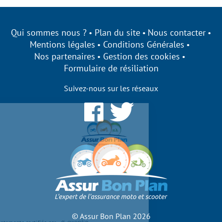
Qui sommes nous ?
Plan du site
Nous contacter
Mentions légales
Conditions Générales
Nos partenaires
Gestion des cookies
Formulaire de résiliation
Suivez-nous sur les réseaux
Assurbonplan s'engage à être
transparent sur ses cookies !
Nous utilisons des cookies qui nous
permettent d’établir des statistiques,
d’améliorer nos performances et de personnaliser votre
expérience utilisateur.
Acceptez-vous de bénéficier des fonctionnalités de notre site
?
Pour modifier vos préférences par la suite, cliquez sur le lien
'Préférences de cookies' situé dans le pied de page.
© Assur Bon Plan 2026