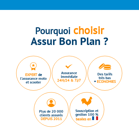
choisir
Pourquoi
Assur Bon Plan ?
Assurance
Des tarifs
EXPERT
de
immédiate
très bas
l’assurance moto
24H/24 & 7J/7
=
ECONOMIES
et scooter
Souscription et
Plus de 20 000
gestion 100 %
clients assurés
DEPUIS 2011
basées en