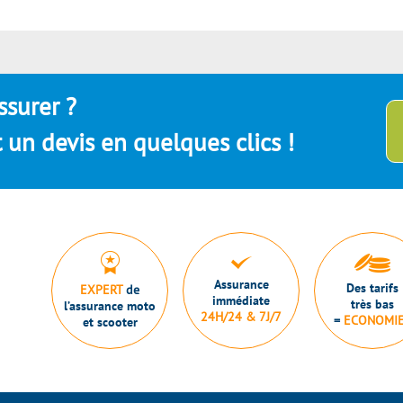
ssurer ?
un devis en quelques clics !
Assurance
Des tarifs
EXPERT
de
immédiate
très bas
l’assurance moto
24H/24 & 7J/7
=
ECONOMI
et scooter