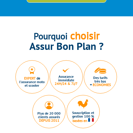
choisir
Pourquoi
Assur Bon Plan ?
Assurance
Des tarifs
EXPERT
de
immédiate
très bas
l’assurance moto
24H/24 & 7J/7
=
ECONOMIES
et scooter
Souscription et
Plus de 20 000
gestion 100 %
clients assurés
DEPUIS 2011
basées en