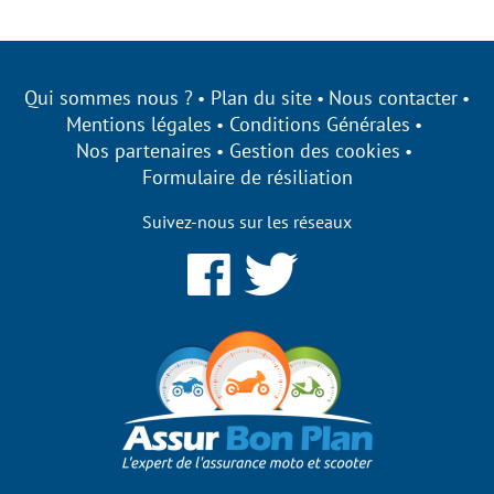
Qui sommes nous ?
Plan du site
Nous contacter
Mentions légales
Conditions Générales
Nos partenaires
Gestion des cookies
Formulaire de résiliation
Suivez-nous sur les réseaux
urbonplan s'engage à être
nsparent sur ses cookies !
 utilisons des cookies qui nous permettent d’établir des
istiques, d’améliorer nos performances et de personnaliser votre
rience utilisateur.
ptez-vous de bénéficier des fonctionnalités de notre site ?
 modifier vos préférences par la suite, cliquez sur le lien
férences de cookies' situé dans le pied de page.