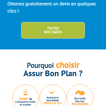
Obtenez gratuitement un devis en quelques
clics !
TESTEZ
NOS TARIFS
choisir
Pourquoi
Assur Bon Plan ?
Assurance
Des tarifs
EXPERT
de
immédiate
très bas
l’assurance moto
24H/24 & 7J/7
=
ECONOMIES
et scooter