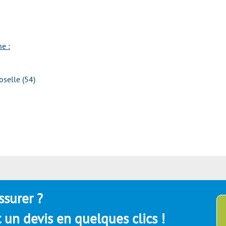
e :
selle (54)
ssurer ?
un devis en quelques clics !