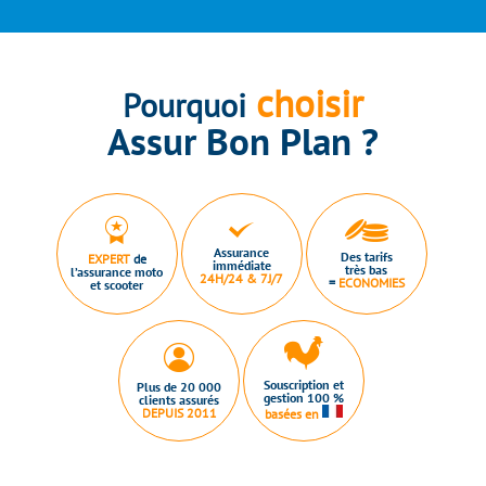
choisir
Pourquoi
Assur Bon Plan ?
Assurance
Des tarifs
EXPERT
de
immédiate
très bas
l’assurance moto
24H/24 & 7J/7
=
ECONOMIES
et scooter
Souscription et
Plus de 20 000
gestion 100 %
clients assurés
DEPUIS 2011
basées en