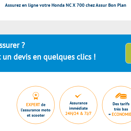
Assurez en ligne votre Honda NC X 700 chez Assur Bon Plan
ssurer ?
un devis en quelques clics !
Assurance
Des tarifs
EXPERT
de
immédiate
très bas
l’assurance moto
24H/24 & 7J/7
=
ECONOMI
et scooter