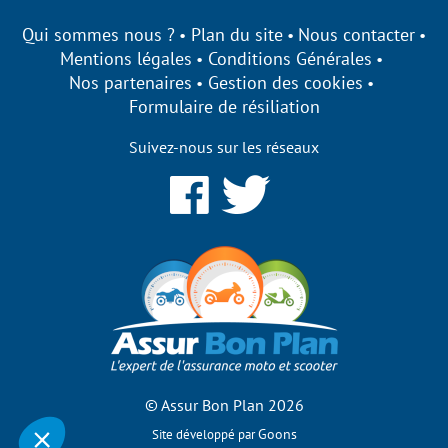
Qui sommes nous ?
Plan du site
Nous contacter
Mentions légales
Conditions Générales
Nos partenaires
Gestion des cookies
Formulaire de résiliation
Suivez-nous sur les réseaux
onplan s'engage à être
arent sur ses cookies !
lisons des cookies qui nous permettent d’établir des
ues, d’améliorer nos performances et de personnaliser votre
e utilisateur.
vous de bénéficier des fonctionnalités de notre site ?
fier vos préférences par la suite, cliquez sur le lien
ces de cookies' situé dans le pied de page.
© Assur Bon Plan 2026
Consentements certifiés par
Goons
Site développé par