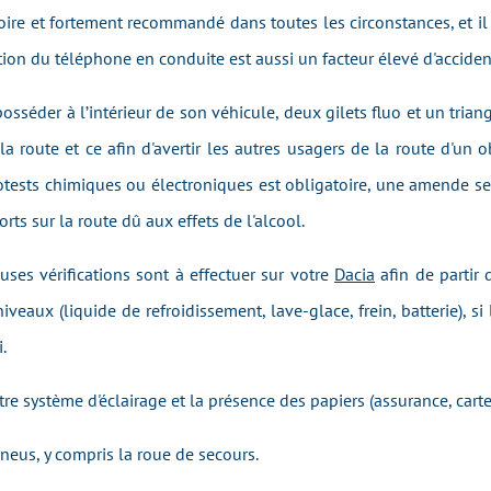
toire et fortement recommandé dans toutes les circonstances, et il 
tion du téléphone en conduite est aussi un facteur élevé d'acciden
posséder à l’intérieur de son véhicule, deux gilets fluo et un trian
a route et ce afin d'avertir les autres usagers de la route d'un ob
tests chimiques ou électroniques est obligatoire, une amende sera 
rts sur la route dû aux effets de l'alcool.
uses vérifications sont à effectuer sur votre
Dacia
afin de partir 
niveaux (liquide de refroidissement, lave-glace, frein, batterie), si
.
otre système d'éclairage et la présence des papiers (assurance, carte
pneus, y compris la roue de secours.