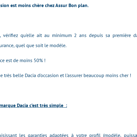
asion est moins chère chez Assur Bon plan.
, vérifiez qu'elle ait au minimum 2 ans depuis sa première da
urance, quel que soit le modèle.
ance est de moins 50% !
 très belle Dacia d'occasion et l'assurer beaucoup moins cher !
marque Dacia c’est très simple :
isissant les garanties adaptées à votre profil (modèle, puiss