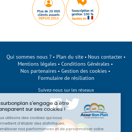
Souscription et
Plus de 20 000
gestion 100 %
clients assurés
DEPUIS 2011
basées en
Qui sommes nous ?
Plan du site
Nous contacter
Mentions légales
Conditions Générales
Nos partenaires
Gestion des cookies
Formulaire de résiliation
Suivez-nous sur les réseaux
Assurbonplan s'engage à être
transparent sur ses cookies !
Nous utilisons des cookies qui nous
permettent d’établir des statistiques,
d’améliorer nos performances et de personnaliser votre