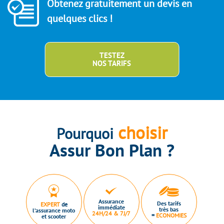
Obtenez gratuitement un devis en
quelques clics !
TESTEZ
NOS TARIFS
choisir
Pourquoi
Assur Bon Plan ?
Assurance
Des tarifs
EXPERT
de
immédiate
très bas
l’assurance moto
24H/24 & 7J/7
=
ECONOMIES
et scooter