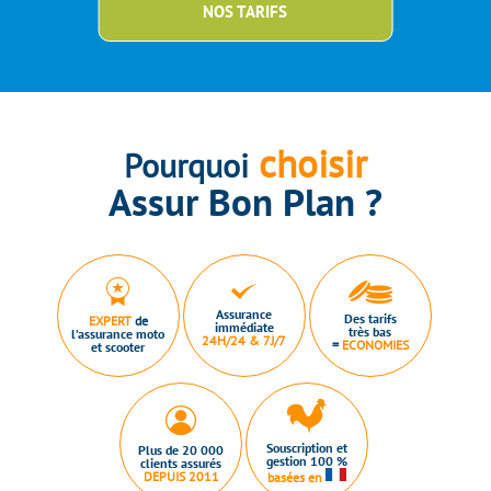
NOS TARIFS
choisir
Pourquoi
Assur Bon Plan ?
Assurance
Des tarifs
EXPERT
de
immédiate
très bas
l’assurance moto
24H/24 & 7J/7
=
ECONOMIES
et scooter
Souscription et
Plus de 20 000
gestion 100 %
clients assurés
DEPUIS 2011
basées en