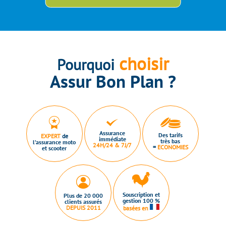
choisir
Pourquoi
Assur Bon Plan ?
Assurance
Des tarifs
EXPERT
de
immédiate
très bas
l’assurance moto
24H/24 & 7J/7
=
ECONOMIES
et scooter
Souscription et
Plus de 20 000
gestion 100 %
clients assurés
DEPUIS 2011
basées en