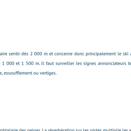
re sentir dès 2 000 m et concerne donc principalement le ski al
 1 000 et 1 500 m. Il faut surveiller les signes annonciateurs 
, essoufflement ou vertiges.
phtalmie des neiges. La réverbération sur les pistes multiplie les e