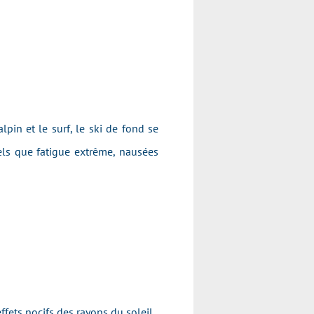
pin et le surf, le ski de fond se
tels que fatigue extrême, nausées
ffets nocifs des rayons du soleil.