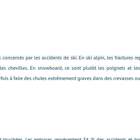
 concernés par les accidents de ski. En ski alpin, les fractures 
les chevilles. En snowboard, ce sont plutôt les poignets et les 
fois à faire des chutes extrêmement graves dans des crevasses ou
t touchées. Les entorses représentent 34 % des accidents et t