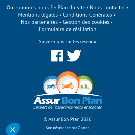
Qui sommes nous ?
Plan du site
Nous contacter
Mentions légales
Conditions Générales
Nos partenaires
Gestion des cookies
Formulaire de résiliation
Suivez-nous sur les réseaux
ge à être
cookies !
 qui nous permettent d’établir des
nos performances et de personnaliser votre
r des fonctionnalités de notre site ?
es par la suite, cliquez sur le lien
itué dans le pied de page.
© Assur Bon Plan 2026
nts certifiés par
Goons
Site développé par
Je choisis
OK pour moi