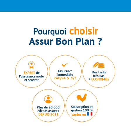
choisir
Pourquoi
Assur Bon Plan ?
Assurance
Des tarifs
EXPERT
de
immédiate
très bas
l’assurance moto
24H/24 & 7J/7
=
ECONOMIES
et scooter
Souscription et
Plus de 20 000
gestion 100 %
clients assurés
DEPUIS 2011
basées en