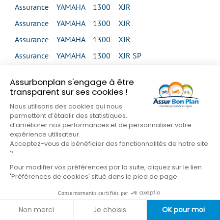
Assurance YAMAHA 1300 XJR
Assurance YAMAHA 1300 XJR
Assurance YAMAHA 1300 XJR
Assurance YAMAHA 1300 XJR SP
Assurance YAMAHA 1300 XVS MIDNIGHT STAR
Assurbonplan s'engage à être
Assurance YAMAHA 1300 XVS MIDNIGHT STAR
transparent sur ses cookies !
Assurance YAMAHA 1300 XVS TOUR CLASSIC
Nous utilisons des cookies qui nous
permettent d’établir des statistiques,
Assurance YAMAHA 1300 XVZ VENTURE
d’améliorer nos performances et de personnaliser votre
expérience utilisateur.
Assurance YAMAHA 1300 XVZ ROYAL STAR
Acceptez-vous de bénéficier des fonctionnalités de notre site
VENTURE
?
Pour modifier vos préférences par la suite, cliquez sur le lien
Assurance YAMAHA 1600 XV WILD STAR
'Préférences de cookies' situé dans le pied de page.
Assurance YAMAHA 1600 XV WILD STAR
Consentements certifiés par
Assurance YAMAHA 1700 MT 01
Non merci
Je choisis
OK pour moi
Assurance YAMAHA 1700 MT 01