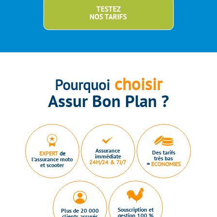
TESTEZ
NOS TARIFS
choisir
Pourquoi
Assur Bon Plan ?
Assurance
Des tarifs
EXPERT
de
immédiate
très bas
l’assurance moto
24H/24 & 7J/7
=
ECONOMIES
et scooter
Souscription et
Plus de 20 000
gestion 100 %
clients assurés