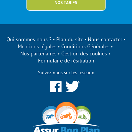
NOS TARIFS
Qui sommes nous ?
Plan du site
Nous contacter
Mentions légales
Conditions Générales
Nos partenaires
Gestion des cookies
Formulaire de résiliation
Suivez-nous sur les réseaux
surbonplan s'engage à être
ansparent sur ses cookies !
s utilisons des cookies qui nous permettent d’établir des
tistiques, d’améliorer nos performances et de personnaliser votre
érience utilisateur.
eptez-vous de bénéficier des fonctionnalités de notre site ?