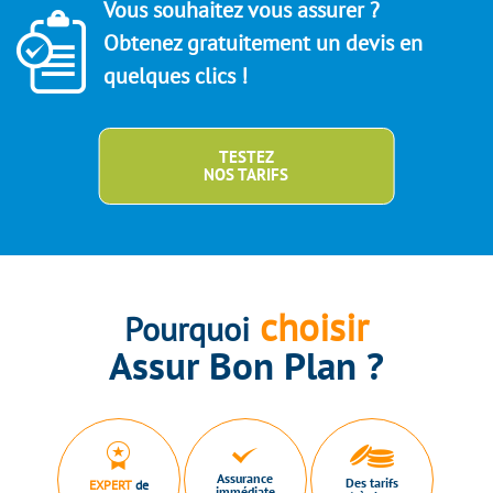
Vous souhaitez vous assurer ?
Obtenez gratuitement un devis en
quelques clics !
TESTEZ
NOS TARIFS
choisir
Pourquoi
Assur Bon Plan ?
Assurance
Des tarifs
EXPERT
de
immédiate