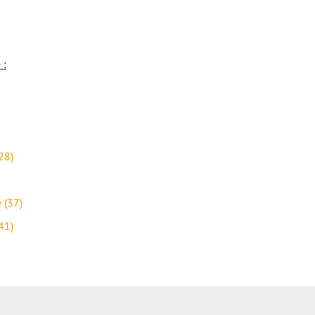
 :
28)
 (37)
41)