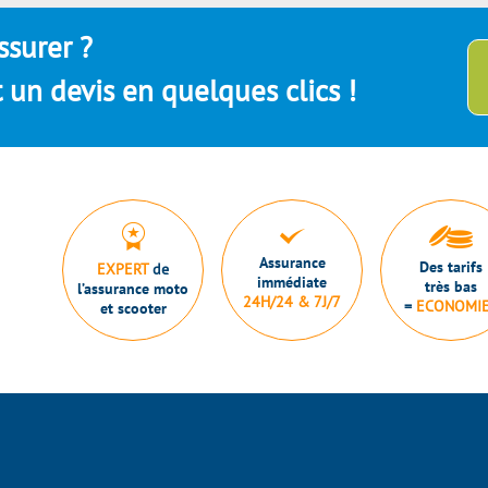
ssurer ?
un devis en quelques clics !
Assurance
Des tarifs
EXPERT
de
immédiate
très bas
l’assurance moto
24H/24 & 7J/7
=
ECONOMI
et scooter