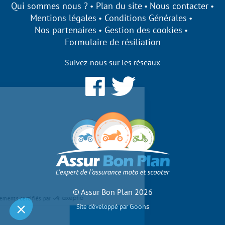
Qui sommes nous ?
Plan du site
Nous contacter
Mentions légales
Conditions Générales
Nos partenaires
Gestion des cookies
Formulaire de résiliation
Suivez-nous sur les réseaux
Assurbonplan s'engage à être
transparent sur ses cookies !
Nous utilisons des cookies qui nous
permettent d’établir des statistiques,
d’améliorer nos performances et de personnaliser votre
expérience utilisateur.
Acceptez-vous de bénéficier des fonctionnalités de notre site
?
Pour modifier vos préférences par la suite, cliquez sur le lien
'Préférences de cookies' situé dans le pied de page.
© Assur Bon Plan 2026
Consentements certifiés par
Goons
Site développé par
Non merci
Je choisis
OK pour moi