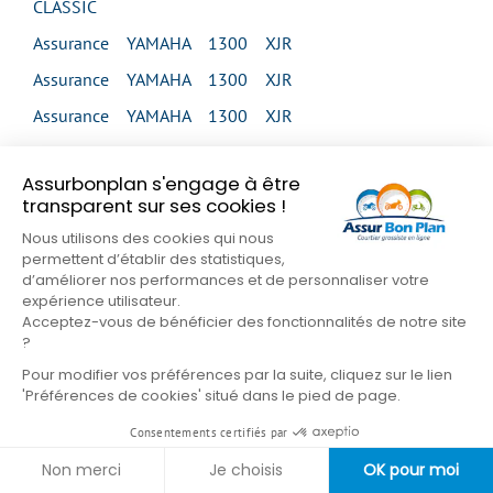
CLASSIC
Assurance YAMAHA 1300 XJR
Assurance YAMAHA 1300 XJR
Assurance YAMAHA 1300 XJR
Assurance YAMAHA 1300 XJR
Assurbonplan s'engage à être
Assurance YAMAHA 1300 XJR SP
transparent sur ses cookies !
Assurance YAMAHA 1300 XVS MIDNIGHT STAR
Nous utilisons des cookies qui nous
permettent d’établir des statistiques,
Assurance YAMAHA 1300 XVS MIDNIGHT STAR
d’améliorer nos performances et de personnaliser votre
Assurance YAMAHA 1300 XVS TOUR CLASSIC
expérience utilisateur.
Acceptez-vous de bénéficier des fonctionnalités de notre site
Assurance YAMAHA 1300 XVZ VENTURE
?
Assurance YAMAHA 1300 XVZ ROYAL STAR
Pour modifier vos préférences par la suite, cliquez sur le lien
'Préférences de cookies' situé dans le pied de page.
VENTURE
Consentements certifiés par
Assurance YAMAHA 1600 XV WILD STAR
Non merci
Je choisis
OK pour moi
Assurance YAMAHA 1600 XV WILD STAR