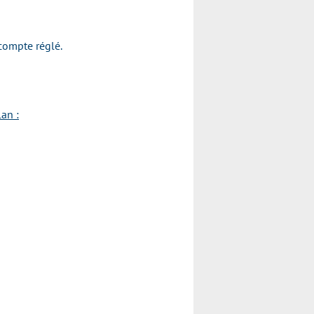
acompte réglé.
an :