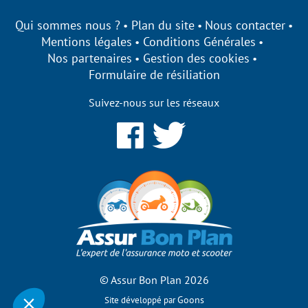
Qui sommes nous ?
Plan du site
Nous contacter
Mentions légales
Conditions Générales
Nos partenaires
Gestion des cookies
Formulaire de résiliation
Suivez-nous sur les réseaux
onplan s'engage à être
arent sur ses cookies !
lisons des cookies qui nous permettent d’établir des
ues, d’améliorer nos performances et de personnaliser votre
e utilisateur.
vous de bénéficier des fonctionnalités de notre site ?
fier vos préférences par la suite, cliquez sur le lien
ces de cookies' situé dans le pied de page.
© Assur Bon Plan 2026
Consentements certifiés par
Goons
Site développé par