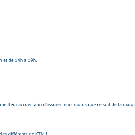
h et de 14h à 19h
.
 meilleur accueil afin d'assurer leurs motos que ce soit de la ma
es différents de KTM !