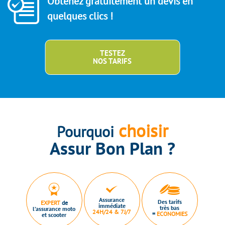
Obtenez gratuitement un devis en
quelques clics !
TESTEZ
NOS TARIFS
choisir
Pourquoi
Assur Bon Plan ?
Assurance
Des tarifs
EXPERT
de
immédiate
très bas
l’assurance moto
24H/24 & 7J/7
=
ECONOMIES
et scooter