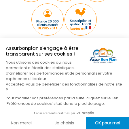
Souscription et
Plus de 20 000
gestion 100 %
clients assurés
DEPUIS 2011
basées en
Assurbonplan s'engage à être
transparent sur ses cookies !
Nous utilisons des cookies qui nous
Qui sommes nous ?
Plan du site
Nous contacter
permettent d’établir des statistiques,
Mentions légales
Conditions Générales
d’améliorer nos performances et de personnaliser votre
expérience utilisateur.
Nos partenaires
Gestion des cookies
Acceptez-vous de bénéficier des fonctionnalités de notre site
Formulaire de résiliation
?
Pour modifier vos préférences par la suite, cliquez sur le lien
Suivez-nous sur les réseaux
'Préférences de cookies' situé dans le pied de page.
Consentements certifiés par
Non merci
Je choisis
OK pour moi