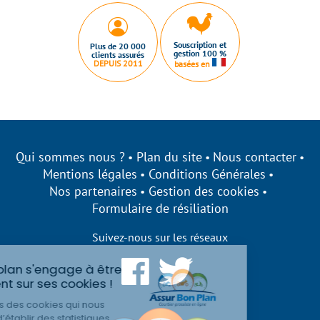
Souscription et
Plus de 20 000
gestion 100 %
clients assurés
DEPUIS 2011
basées en
Qui sommes nous ?
Plan du site
Nous contacter
Mentions légales
Conditions Générales
Nos partenaires
Gestion des cookies
Formulaire de résiliation
Suivez-nous sur les réseaux
Assurbonplan s'engage à être
transparent sur ses cookies !
Nous utilisons des cookies qui nous
permettent d’établir des statistiques,