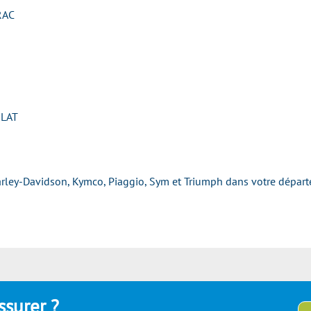
RAC
RLAT
rley-Davidson, Kymco, Piaggio, Sym et Triumph dans votre dépar
ssurer ?