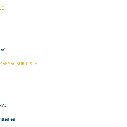
LE
RAC
 MARSAC SUR L’ISLE
AZAC
illedieu