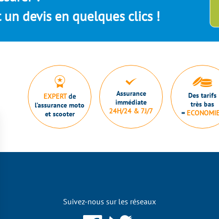
un devis en quelques clics !
Assurance
Des tarifs
EXPERT
de
immédiate
très bas
l’assurance moto
24H/24 & 7J/7
=
ECONOMI
et scooter
Suivez-nous sur les réseaux